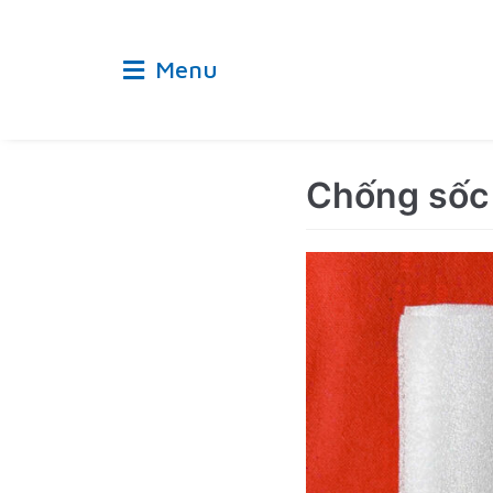
Chuyển
tới
Menu
nội
dung
Chống sốc