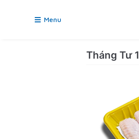
Chuyển
tới
Menu
nội
dung
Tháng Tư 1